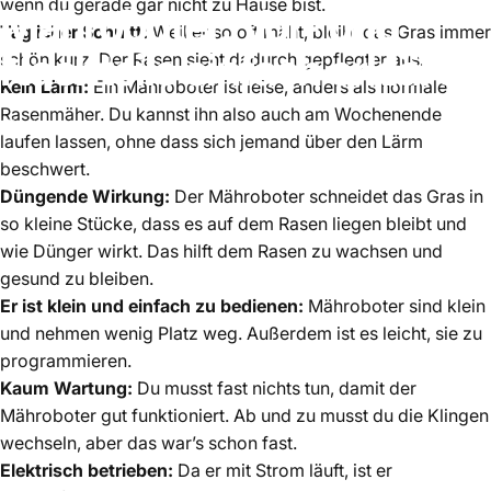
wenn du gerade gar nicht zu Hause bist.
Mähroboter:
Vor-
und
Täglicher Schnitt:
Weil er so oft mäht, bleibt das Gras immer
Nachteile
einfach
erklärt!
schön kurz. Der Rasen sieht dadurch gepflegter aus.
Kein Lärm:
Ein Mähroboter ist leise, anders als normale
Rasenmäher. Du kannst ihn also auch am Wochenende
März 01, 2025
laufen lassen, ohne dass sich jemand über den Lärm
beschwert.
Düngende Wirkung:
Der Mähroboter schneidet das Gras in
so kleine Stücke, dass es auf dem Rasen liegen bleibt und
wie Dünger wirkt. Das hilft dem Rasen zu wachsen und
gesund zu bleiben.
Er ist klein und einfach zu bedienen:
Mähroboter sind klein
und nehmen wenig Platz weg. Außerdem ist es leicht, sie zu
programmieren.
Kaum Wartung:
Du musst fast nichts tun, damit der
Mähroboter gut funktioniert. Ab und zu musst du die Klingen
wechseln, aber das war’s schon fast.
Elektrisch betrieben:
Da er mit Strom läuft, ist er